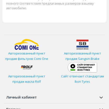
полного соответствия предлагаемых размеров вашему
автомобилю.
Авторизованный пункт
Авторизованный пункт
продаж фильтров
Comi One
продаж Sangsin Brake
Авторизованный пункт
Сайт отвечает стандартам
продаж масла Rolf
Ikon Tyres
Личный кабинет
Регистрация или вход
Просмотренные
Избранное