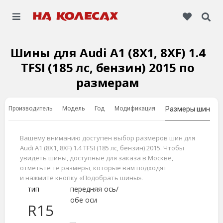
Шины для Audi A1 (8X1, 8XF) 1.4
TFSI (185 лс, бензин) 2015 по
размерам
Производитель
Модель
Год
Модификация
Размеры шин
Вашему вниманию доступен выбор размеров шин для
Audi A1 (8X1, 8XF) 1.4 TFSI (185 лс, бензин) 2015. Чтобы
увидеть шины, доступные для заказа в Москве,
отметьте те размеры, которые вам подходят
и нажмите кнопку «Подобрать шины».
тип
передняя ось/
обе оси
R15