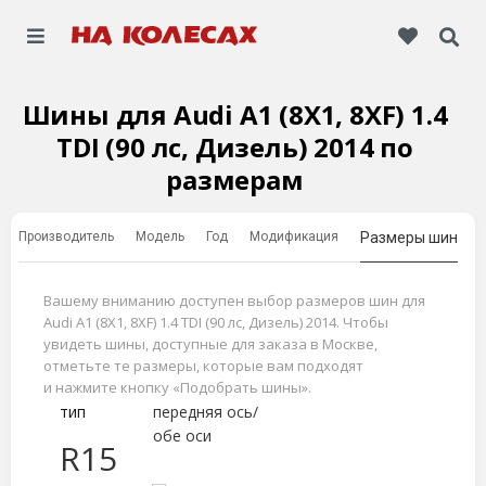
Шины для Audi A1 (8X1, 8XF) 1.4
TDI (90 лс, Дизель) 2014 по
размерам
Производитель
Модель
Год
Модификация
Размеры шин
Вашему вниманию доступен выбор размеров шин для
Audi A1 (8X1, 8XF) 1.4 TDI (90 лс, Дизель) 2014. Чтобы
увидеть шины, доступные для заказа в Москве,
отметьте те размеры, которые вам подходят
и нажмите кнопку «Подобрать шины».
тип
передняя ось/
обе оси
R15