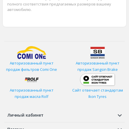
полного соответствия предлагаемых размеров вашему
автомобилю.
Авторизованный пункт
Авторизованный пункт
продаж фильтров
Comi One
продаж Sangsin Brake
Авторизованный пункт
Сайт отвечает стандартам
продаж масла Rolf
Ikon Tyres
Личный кабинет
Регистрация или вход
Просмотренные
Избранное