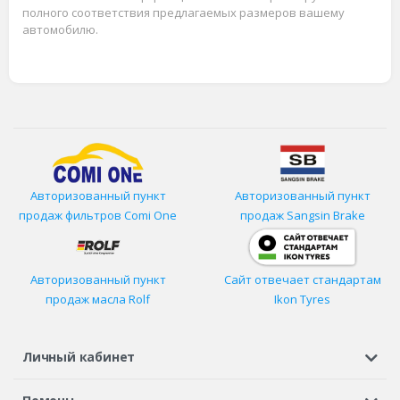
полного соответствия предлагаемых размеров вашему
автомобилю.
Авторизованный пункт
Авторизованный пункт
продаж фильтров
Comi One
продаж Sangsin Brake
Авторизованный пункт
Сайт отвечает стандартам
продаж масла Rolf
Ikon Tyres
Личный кабинет
Регистрация или вход
Просмотренные
Избранное