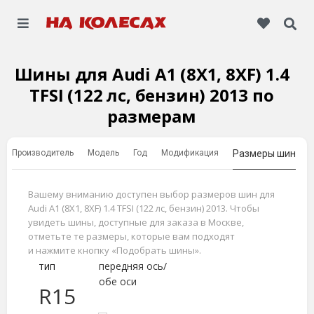
Шины для Audi A1 (8X1, 8XF) 1.4
TFSI (122 лс, бензин) 2013 по
размерам
Производитель
Модель
Год
Модификация
Размеры шин
Вашему вниманию доступен выбор размеров шин для
Audi A1 (8X1, 8XF) 1.4 TFSI (122 лс, бензин) 2013. Чтобы
увидеть шины, доступные для заказа в Москве,
отметьте те размеры, которые вам подходят
и нажмите кнопку «Подобрать шины».
тип
передняя ось/
обе оси
R15