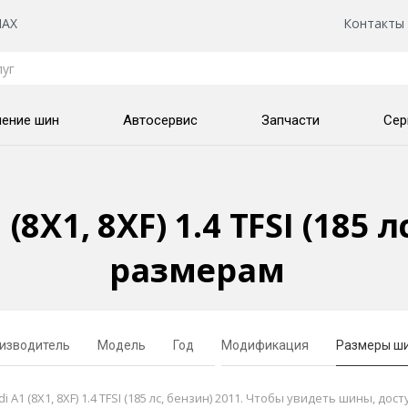
AX
Контакты
нение шин
Автосервис
Запчасти
Сер
8X1, 8XF) 1.4 TFSI (185 л
размерам
изводитель
Модель
Год
Модификация
Размеры ш
 (8X1, 8XF) 1.4 TFSI (185 лс, бензин) 2011. Чтобы увидеть шины, дос