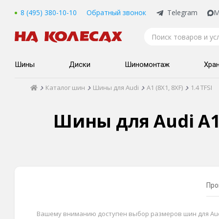
8 (495) 380-10-10
Обратный звонок
Telegram
M
Шины
Диски
Шиномонтаж
Хра
Каталог шин
Шины для Audi
A1 (8X1, 8XF)
1.4 TFSI
Шины для Audi A1 (
Про
Вашему вниманию доступен выбор размеров шин для Audi A1