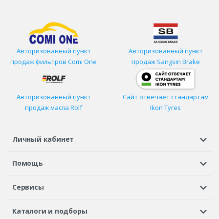
Авторизованный пункт
Авторизованный пункт
продаж фильтров
Comi One
продаж Sangsin Brake
Авторизованный пункт
Сайт отвечает стандартам
продаж масла Rolf
Ikon Tyres
Личный кабинет
Регистрация или вход
Просмотренные
Избранное
Помощь
Шины в кредит
Доставка
Оплата
Гарантия
Сервисы
Вопросы и ответы
Вакансии
Автосервисы
Бонусная программа
Каталоги и подборы