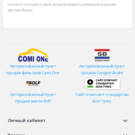
полного соответствия предлагаемых размеров вашему
автомобилю.
Авторизованный пункт
Авторизованный пункт
продаж фильтров
Comi One
продаж Sangsin Brake
Авторизованный пункт
Сайт отвечает стандартам
продаж масла Rolf
Ikon Tyres
Личный кабинет
Регистрация или вход
Просмотренные
Избранное