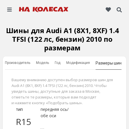
Шины для Audi A1 (8X1, 8XF) 1.4
TFSI (122 лс, бензин) 2010 по
размерам
Производитель
Модель
Год
Модификация
Размеры шин
Вашему вниманию доступен выбор размеров шин для
Audi A1 (8X1, 8XF) 1.4 TFSI (122 лс, бензин) 2010. Чтобы
увидеть шины, доступные для заказа в Москве,
отметьте те размеры, которые вам подходят
и нажмите кнопку «Подобрать шины».
тип
передняя ось/
обе оси
R15