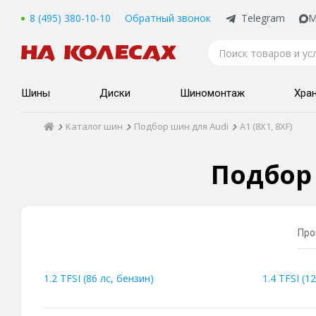
8 (495) 380-10-10
Обратный звонок
Telegram
M
Шины
Диски
Шиномонтаж
Хра
Каталог шин
Подбор шин для Audi
A1 (8X1, 8XF)
Подбор 
Про
1.2 TFSI (86 лс, бензин)
1.4 TFSI (1