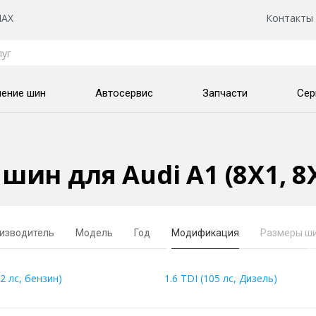
AX
Контакты
нение шин
Автосервис
Запчасти
Сер
шин для Audi A1 (8X1, 8X
изводитель
Модель
Год
Модификация
Размеры ш
22 лс, бензин)
1.6 TDI (105 лс, Дизель)