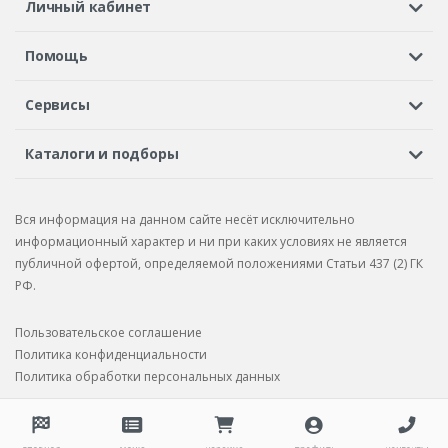
Личный кабинет
Регистрация или вход
Просмотренные
Избранное
Помощь
Шины в кредит
Доставка
Оплата
Гарантия
Сервисы
Вопросы и ответы
Вакансии
Автосервисы
Бонусная программа
Каталоги и подборы
Корпоративным клиентам
Рекламации по товару
Подбор шин
Подбор дисков
Подбор услуг
Рекламации по услугам
Вся информация на данном сайте несёт исключительно
Подбор запчастей
Каталог шин
Каталог дисков
информационный характер и ни при каких условиях не является
публичной офертой, определяемой положениями Статьи 437 (2) ГК
Каталог запчастей
РФ.
Пользовательское соглашение
Политика конфиденциальности
Политика обработки персональных данных