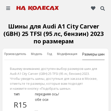
Шины для Audi A1 City Carver
(GBH) 25 TFSI (95 лс, бензин) 2023
по размерам
Производитель
Модель
Год
Модификация
Размеры шин
Вашему вниманию доступен выбор размеров шин для
Audi A1 City Carver (GBH) 25 TFSI (95 лс, бензин) 2023.
Чтобы увидеть шины, доступные для заказа в Москве,
отметьте те размеры, которые вам подходят
и нажмите кнопку «Подобрать шины».
тип
передняя ось/
обе оси
R15