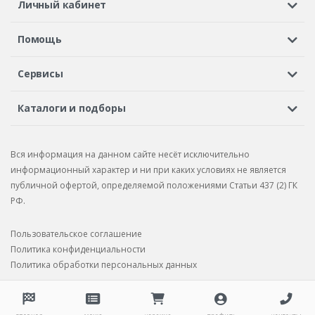
Личный кабинет
Регистрация или вход
Просмотренные
Избранное
Помощь
Шины в кредит
Доставка
Оплата
Гарантия
Сервисы
Вопросы и ответы
Вакансии
Автосервисы
Бонусная программа
Каталоги и подборы
Корпоративным клиентам
Рекламации по товару
Подбор шин
Подбор дисков
Подбор услуг
Рекламации по услугам
Вся информация на данном сайте несёт исключительно
Подбор запчастей
Каталог шин
Каталог дисков
информационный характер и ни при каких условиях не является
публичной офертой, определяемой положениями Статьи 437 (2) ГК
Каталог запчастей
РФ.
Пользовательское соглашение
Политика конфиденциальности
Политика обработки персональных данных