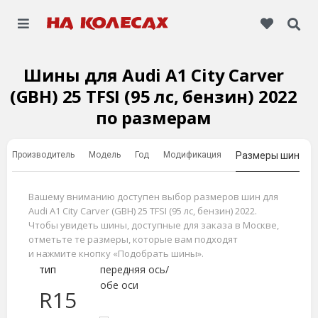
Шины для Audi A1 City Carver
(GBH) 25 TFSI (95 лс, бензин) 2022
по размерам
Производитель
Модель
Год
Модификация
Размеры шин
Вашему вниманию доступен выбор размеров шин для
Audi A1 City Carver (GBH) 25 TFSI (95 лс, бензин) 2022.
Чтобы увидеть шины, доступные для заказа в Москве,
отметьте те размеры, которые вам подходят
и нажмите кнопку «Подобрать шины».
тип
передняя ось/
обе оси
R15