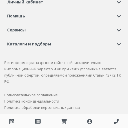
Личный кабинет
Регистрация или вход
Просмотренные
Избранное
Помощь
Шины в кредит
Доставка
Оплата
Гарантия
Сервисы
Вопросы и ответы
Вакансии
Автосервисы
Бонусная программа
Каталоги и подборы
Корпоративным клиентам
Рекламации по товару
Подбор шин
Подбор дисков
Подбор услуг
Рекламации по услугам
Вся информация на данном сайте несёт исключительно
Подбор запчастей
Каталог шин
Каталог дисков
информационный характер и ни при каких условиях не является
публичной офертой, определяемой положениями Статьи 437 (2) ГК
Каталог запчастей
РФ.
Пользовательское соглашение
Политика конфиденциальности
Политика обработки персональных данных