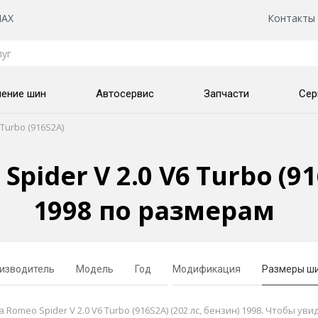
AX
Контакты
нение шин
Автосервис
Запчасти
Сер
 Turbo (916S2A)
pider V 2.0 V6 Turbo (91
1998 по размерам
изводитель
Модель
Год
Модификация
Размеры ш
meo Spider V 2.0 V6 Turbo (916S2A) (202 лс, бензин) 1998. Чтобы ув