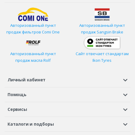
Авторизованный пункт
Авторизованный пункт
продаж фильтров
Comi One
продаж Sangsin Brake
Авторизованный пункт
Сайт отвечает стандартам
продаж масла Rolf
Ikon Tyres
Личный кабинет
Регистрация или вход
Просмотренные
Избранное
Помощь
Шины в кредит
Доставка
Оплата
Гарантия
Сервисы
Вопросы и ответы
Вакансии
Автосервисы
Бонусная программа
Каталоги и подборы
Корпоративным клиентам
Рекламации по товару