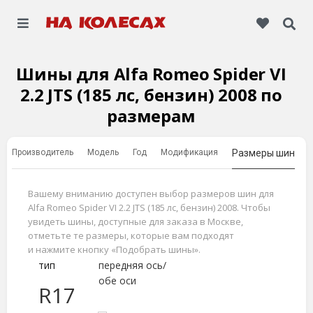
Шины для Alfa Romeo Spider VI
2.2 JTS (185 лс, бензин) 2008 по
размерам
Производитель
Модель
Год
Модификация
Размеры шин
Вашему вниманию доступен выбор размеров шин для
Alfa Romeo Spider VI 2.2 JTS (185 лс, бензин) 2008. Чтобы
увидеть шины, доступные для заказа в Москве,
отметьте те размеры, которые вам подходят
и нажмите кнопку «Подобрать шины».
тип
передняя ось/
обе оси
R17