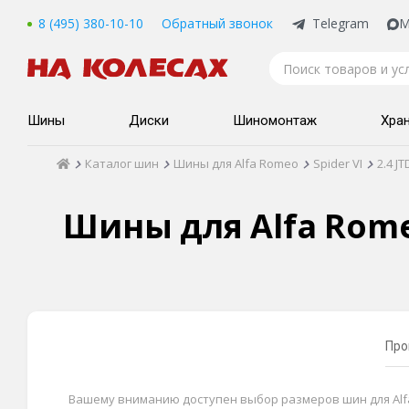
8 (495) 380-10-10
Обратный звонок
Telegram
M
Шины
Диски
Шиномонтаж
Хра
Каталог шин
Шины для Alfa Romeo
Spider VI
2.4 J
Шины для Alfa Romeo 
Про
Вашему вниманию доступен выбор размеров шин для Alfa R