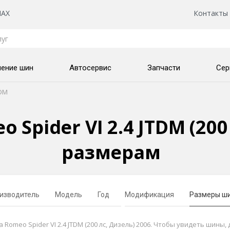
AX
Контакты
нение шин
Автосервис
Запчасти
Сер
TDM
Spider VI 2.4 JTDM (200
размерам
изводитель
Модель
Год
Модификация
Размеры ш
omeo Spider VI 2.4 JTDM (200 лс, Дизель) 2006. Чтобы увидеть шины,