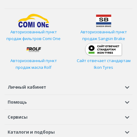
Авторизованный пункт
Авторизованный пункт
продаж фильтров
Comi One
продаж Sangsin Brake
Авторизованный пункт
Сайт отвечает стандартам
продаж масла Rolf
Ikon Tyres
Личный кабинет
Регистрация или вход
Просмотренные
Избранное
Помощь
Шины в кредит
Доставка
Оплата
Гарантия
Сервисы
Вопросы и ответы
Вакансии
Автосервисы
Бонусная программа
Каталоги и подборы