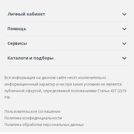
Личный кабинет
Регистрация или вход
Просмотренные
Избранное
Помощь
Шины в кредит
Доставка
Оплата
Гарантия
Сервисы
Вопросы и ответы
Вакансии
Автосервисы
Бонусная программа
Каталоги и подборы
Корпоративным клиентам
Рекламации по товару
Подбор шин
Подбор дисков
Подбор услуг
Рекламации по услугам
Вся информация на данном сайте несёт исключительно
Подбор запчастей
Каталог шин
Каталог дисков
информационный характер и ни при каких условиях не является
публичной офертой, определяемой положениями Статьи 437 (2) ГК
Каталог запчастей
РФ.
Пользовательское соглашение
Политика конфиденциальности
Политика обработки персональных данных