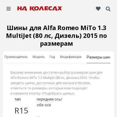
Шины для Alfa Romeo MiTo 1.3
MultiJet (80 лс, Дизель) 2015 по
размерам
Производитель
Модель
Год
Модификация
Размеры шин
Вашему вниманию доступен выбор размеров шин для
Alfa Romeo MiTo 1.3 MultiJet (80 лс, Дизель) 2015. Чтобы
увидеть шины, доступные для заказа в Москве,
отметьте те размеры, которые вам подходят
и нажмите кнопку «Подобрать шины».
тип
передняя ось/
обе оси
R15