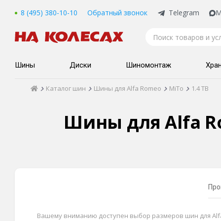
8 (495) 380-10-10
Обратный звонок
Telegram
M
Шины
Диски
Шиномонтаж
Хра
Каталог шин
Шины для Alfa Romeo
MiTo
1.4 TB
Шины для Alfa Ro
Про
Вашему вниманию доступен выбор размеров шин для Alfa R