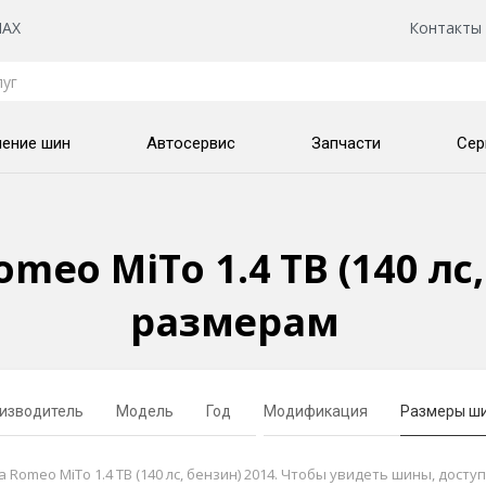
AX
Контакты
нение шин
Автосервис
Запчасти
Сер
meo MiTo 1.4 TB (140 лс,
размерам
изводитель
Модель
Год
Модификация
Размеры ш
omeo MiTo 1.4 TB (140 лс, бензин) 2014. Чтобы увидеть шины, досту