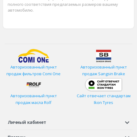
полного соответствия предлагаемых размеров вашему
автомобилю.
Авторизованный пункт
Авторизованный пункт
продаж фильтров
Comi One
продаж Sangsin Brake
Авторизованный пункт
Сайт отвечает стандартам
продаж масла Rolf
Ikon Tyres
Личный кабинет
Регистрация или вход
Просмотренные
Избранное