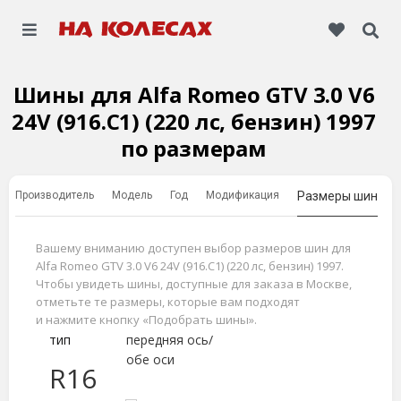
Шины для Alfa Romeo GTV 3.0 V6
24V (916.C1) (220 лс, бензин) 1997
по размерам
Производитель
Модель
Год
Модификация
Размеры шин
Вашему вниманию доступен выбор размеров шин для
Alfa Romeo GTV 3.0 V6 24V (916.C1) (220 лс, бензин) 1997.
Чтобы увидеть шины, доступные для заказа в Москве,
отметьте те размеры, которые вам подходят
и нажмите кнопку «Подобрать шины».
тип
передняя ось/
обе оси
R16