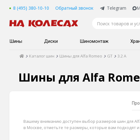
8 (495) 380-10-10
Обратный звонок
Telegram
M
Шины
Диски
Шиномонтаж
Хра
Каталог шин
Шины для Alfa Romeo
GT
3.2 A
Шины для Alfa Romeo
Про
Вашему вниманию доступен выбор размеров шин для Alfa R
в Москве, отметьте те размеры, которые вам подходят 