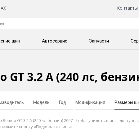
AX
Контакты
нение шин
Автосервис
Запчасти
Сер
 GT 3.2 A (240 лс, бенз
изводитель
Модель
Год
Модификация
Размеры ш
omeo GT 3.2 A (240 лс, бензин) 2007. Чтобы увидеть шины, доступны
и нажмите кнопку «Подобрать шины».