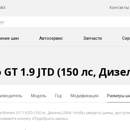
AX
Контакты
нение шин
Автосервис
Запчасти
Сер
GT 1.9 JTD (150 лс, Диз
изводитель
Модель
Год
Модификация
Размеры ш
omeo GT 1.9 JTD (150 лс, Дизель) 2004. Чтобы увидеть шины, доступ
и нажмите кнопку «Подобрать шины».