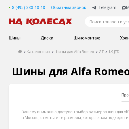
8 (495) 380-10-10
Обратный звонок
Telegram
M
Шины
Диски
Шиномонтаж
Хра
Каталог шин
Шины для Alfa Romeo
GT
1.9 JTD
Шины для Alfa Romeo 
Про
Вашему вниманию доступен выбор размеров шин для Alfa R
в Москве, отметьте те размеры, которые вам подходят 