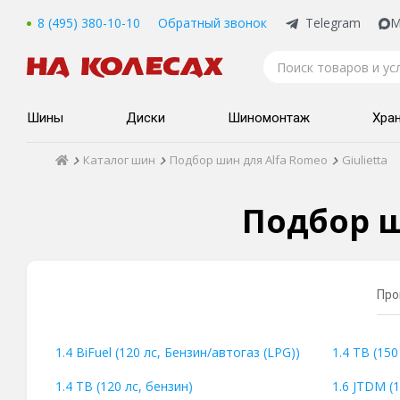
8 (495) 380-10-10
Обратный звонок
Telegram
M
Шины
Диски
Шиномонтаж
Хра
Каталог шин
Подбор шин для Alfa Romeo
Giulietta
Подбор ш
Про
1.4 BiFuel (120 лс, Бензин/автогаз (LPG))
1.4 TB (150
1.4 TB (120 лс, бензин)
1.6 JTDM (1