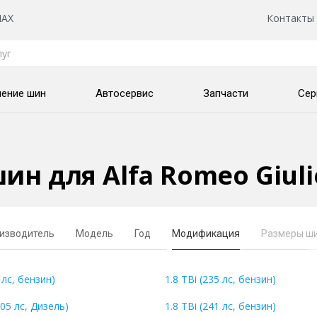
AX
Контакты
нение шин
Автосервис
Запчасти
Сер
ин для Alfa Romeo Giuli
изводитель
Модель
Год
Модификация
Размеры ш
 лс, бензин)
1.8 TBi (235 лс, бензин)
05 лс, Дизель)
1.8 TBi (241 лс, бензин)