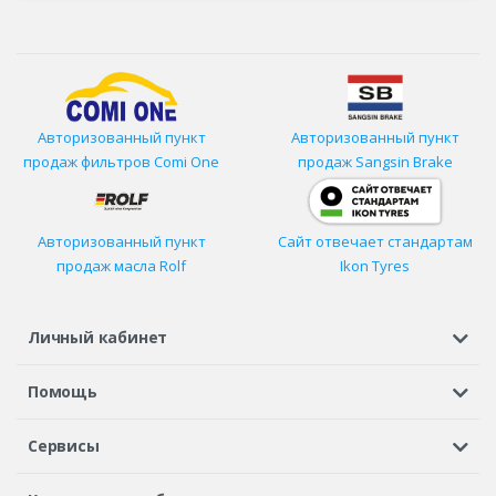
Авторизованный пункт
Авторизованный пункт
продаж фильтров
Comi One
продаж Sangsin Brake
Авторизованный пункт
Сайт отвечает стандартам
продаж масла Rolf
Ikon Tyres
Личный кабинет
Регистрация или вход
Просмотренные
Избранное
Помощь
Шины в кредит
Доставка
Оплата
Гарантия
Сервисы
Вопросы и ответы
Вакансии
Автосервисы
Бонусная программа