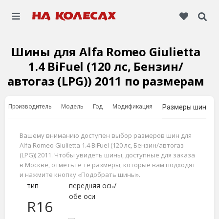
Шины для Alfa Romeo Giulietta
1.4 BiFuel (120 лс, Бензин/
автогаз (LPG)) 2011 по размерам
Производитель
Модель
Год
Модификация
Размеры шин
Вашему вниманию доступен выбор размеров шин для
Alfa Romeo Giulietta 1.4 BiFuel (120 лс, Бензин/автогаз
(LPG)) 2011. Чтобы увидеть шины, доступные для заказа
в Москве, отметьте те размеры, которые вам подходят
и нажмите кнопку «Подобрать шины».
тип
передняя ось/
обе оси
R16