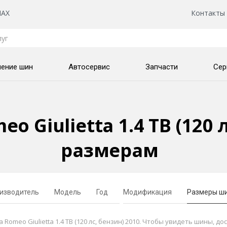
AX
Контакты
нение шин
Автосервис
Запчасти
Сер
o Giulietta 1.4 TB (120 
размерам
изводитель
Модель
Год
Модификация
Размеры ш
meo Giulietta 1.4 TB (120 лс, бензин) 2010. Чтобы увидеть шины, до