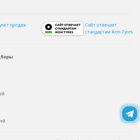
ункт продаж
Сайт отвечает
стандартам Ikon Tyres
дборы
ей
тей