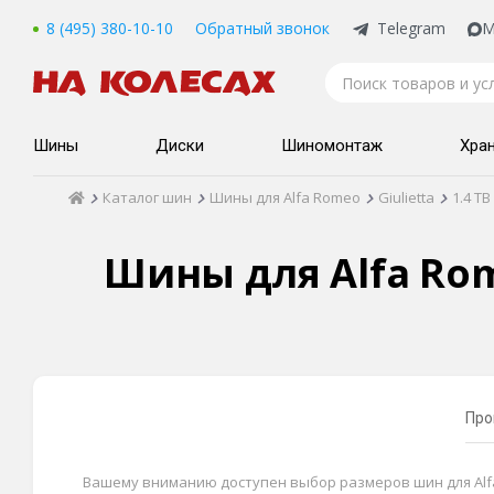
8 (495) 380-10-10
Обратный звонок
Telegram
M
Шины
Диски
Шиномонтаж
Хра
Каталог шин
Шины для Alfa Romeo
Giulietta
1.4 TB
Шины для Alfa Rome
Про
Вашему вниманию доступен выбор размеров шин для Alfa Ro