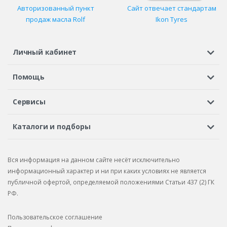
Авторизованный пункт
Сайт отвечает стандартам
продаж масла Rolf
Ikon Tyres
Личный кабинет
Регистрация или вход
Просмотренные
Избранное
Помощь
Шины в кредит
Доставка
Оплата
Гарантия
Сервисы
Вопросы и ответы
Вакансии
Автосервисы
Бонусная программа
Каталоги и подборы
Корпоративным клиентам
Рекламации по товару
Подбор шин
Подбор дисков
Подбор услуг
Рекламации по услугам
Вся информация на данном сайте несёт исключительно
Подбор запчастей
Каталог шин
Каталог дисков
информационный характер и ни при каких условиях не является
публичной офертой, определяемой положениями Статьи 437 (2) ГК
Каталог запчастей
РФ.
Пользовательское соглашение