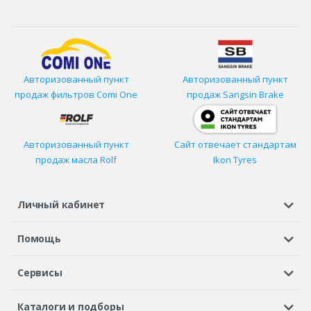
Авторизованный пункт
Авторизованный пункт
продаж фильтров
Comi One
продаж Sangsin Brake
Авторизованный пункт
Сайт отвечает стандартам
продаж масла Rolf
Ikon Tyres
Личный кабинет
Регистрация или вход
Просмотренные
Избранное
Помощь
Шины в кредит
Доставка
Оплата
Гарантия
Сервисы
Вопросы и ответы
Вакансии
Автосервисы
Бонусная программа
Каталоги и подборы