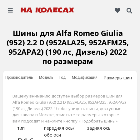
Шины для Alfa Romeo Giulia
(952) 2.2 D (952ALA25, 952AFM25,
952APA2) (190 лс, Дизель) 2022
по размерам
Производитель
Модель
Год
Модификация
Размеры шин
Вашему вниманию доступен выбор размеров шин для
Alfa Romeo Giulia (952) 2.2 D (952ALA25, 952AFM25, 952APA2)
(190 лс, Дизель) 2022. Чтобы увидеть шины, доступные
для заказа в Москве, отметьте те размеры, которые
вам подходят и нажмите кнопку «Подобрать шины».
тип
передняя ось/
задняя ось
обе оси