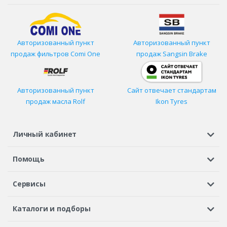
Авторизованный пункт
Авторизованный пункт
продаж фильтров
Comi One
продаж Sangsin Brake
Авторизованный пункт
Сайт отвечает стандартам
продаж масла Rolf
Ikon Tyres
Личный кабинет
Регистрация или вход
Просмотренные
Избранное
Помощь
Шины в кредит
Доставка
Оплата
Гарантия
Сервисы
Вопросы и ответы
Вакансии
Автосервисы
Бонусная программа
Каталоги и подборы
Корпоративным клиентам
Рекламации по товару