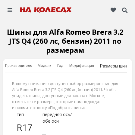
Шины для Alfa Romeo Brera 3.2
JTS Q4 (260 лс, бензин) 2011 по
размерам
Производитель
Модель
Год
Модификация
Размеры шин
Вашему вниманию доступен выбор размеров шин для
Alfa Romeo Brera 3.2 JTS Q4 (260 лс, бензин) 2011. Чтобы
увидеть шины, доступные для заказа в Москве,
отметьте те размеры, которые вам подходят
и нажмите кнопку «Подобрать шины».
тип
передняя ось/
обе оси
R17