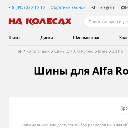
8 (495) 380-10-10
Обратный звонок
Telegram
M
Шины
Диски
Шиномонтаж
Хра
Каталог шин
Шины для Alfa Romeo
Brera
2.2 JTS
Шины для Alfa Rom
Про
Вашему вниманию доступен выбор размеров шин для Alfa R