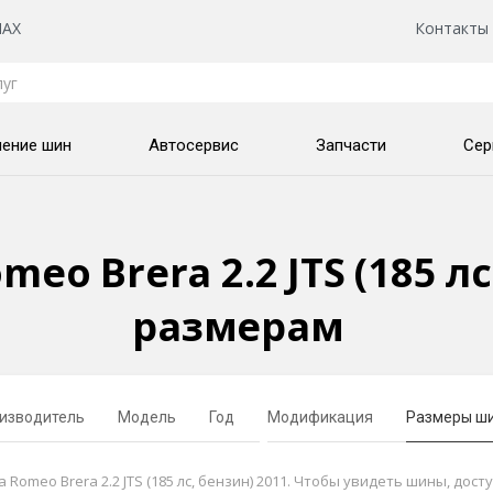
AX
Контакты
нение шин
Автосервис
Запчасти
Сер
eo Brera 2.2 JTS (185 лс
размерам
изводитель
Модель
Год
Модификация
Размеры ш
omeo Brera 2.2 JTS (185 лс, бензин) 2011. Чтобы увидеть шины, дост