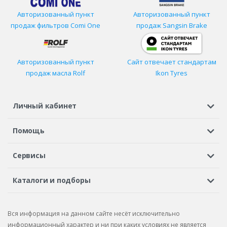
Авторизованный пункт
Авторизованный пункт
продаж фильтров
Comi One
продаж Sangsin Brake
Авторизованный пункт
Сайт отвечает стандартам
продаж масла Rolf
Ikon Tyres
Личный кабинет
Регистрация или вход
Просмотренные
Избранное
Помощь
Шины в кредит
Доставка
Оплата
Гарантия
Сервисы
Вопросы и ответы
Вакансии
Автосервисы
Бонусная программа
Каталоги и подборы
Корпоративным клиентам
Рекламации по товару
Подбор шин
Подбор дисков
Подбор услуг
Рекламации по услугам
Вся информация на данном сайте несёт исключительно
Подбор запчастей
Каталог шин
Каталог дисков
информационный характер и ни при каких условиях не является