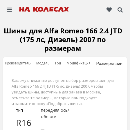
Шины для Alfa Romeo 166 2.4 JTD
(175 лс, Дизель) 2007 по
размерам
Производитель
Модель
Год
Модификация
Размеры шин
Вашему вниманию доступен выбор размеров шин для
Alfa Romeo 166 2.4 JTD (175 лс, Дизель) 2007. Чтобы
увидеть шины, доступные для заказа в Москве,
отметьте те размеры, которые вам подходят
и нажмите кнопку «Подобрать шины».
тип
передняя ось/
обе оси
R16