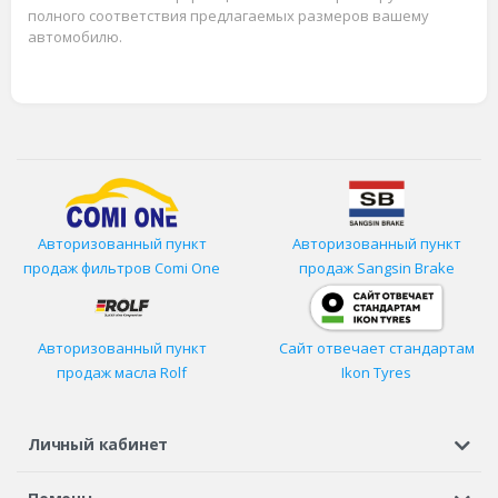
полного соответствия предлагаемых размеров вашему
автомобилю.
Авторизованный пункт
Авторизованный пункт
продаж фильтров
Comi One
продаж Sangsin Brake
Авторизованный пункт
Сайт отвечает стандартам
продаж масла Rolf
Ikon Tyres
Личный кабинет
Регистрация или вход
Просмотренные
Избранное