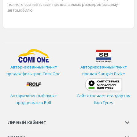
полного соответствия предлагаемых размеров вашему
автомобилю.
Авторизованный пункт
Авторизованный пункт
продаж фильтров
Comi One
продаж Sangsin Brake
Авторизованный пункт
Сайт отвечает стандартам
продаж масла Rolf
Ikon Tyres
Личный кабинет
Регистрация или вход
Просмотренные
Избранное