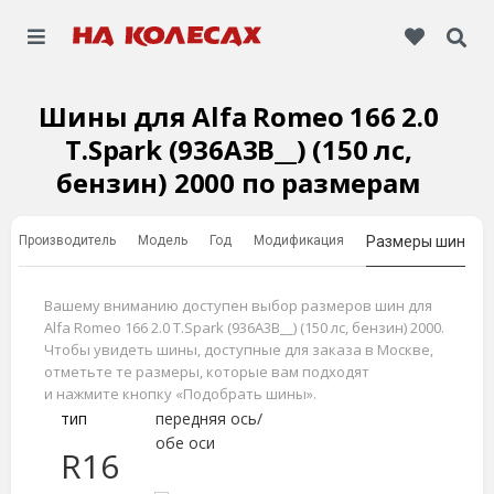
Шины для Alfa Romeo 166 2.0
T.Spark (936A3B__) (150 лс,
бензин) 2000 по размерам
Производитель
Модель
Год
Модификация
Размеры шин
Вашему вниманию доступен выбор размеров шин для
Alfa Romeo 166 2.0 T.Spark (936A3B__) (150 лс, бензин) 2000.
Чтобы увидеть шины, доступные для заказа в Москве,
отметьте те размеры, которые вам подходят
и нажмите кнопку «Подобрать шины».
тип
передняя ось/
обе оси
R16