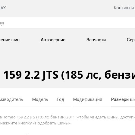
AX
Контакты
нение шин
Автосервис
Запчасти
Сер
59 2.2 JTS (185 лс, бен
изводитель
Модель
Год
Модификация
Размеры ш
omeo 159 2.2 JTS (185 лс, бензин) 2011. Чтобы увидеть шины, доступ
и нажмите кнопку «Подобрать шины».