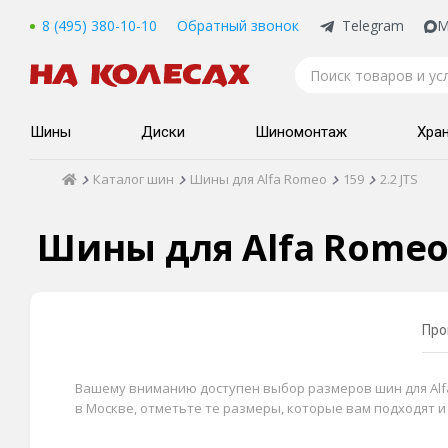
8 (495) 380-10-10
Обратный звонок
Telegram
M
Шины
Диски
Шиномонтаж
Хра
Каталог шин
Шины для Alfa Romeo
159
2.2 JTS
Шины для Alfa Romeo 1
Про
Вашему вниманию доступен выбор размеров шин для Alfa R
в Москве, отметьте те размеры, которые вам подходят 