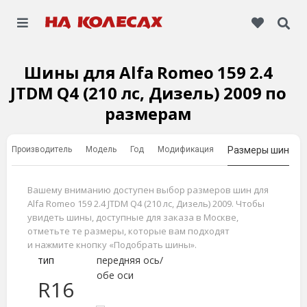
Шины для Alfa Romeo 159 2.4
JTDM Q4 (210 лс, Дизель) 2009 по
размерам
Производитель
Модель
Год
Модификация
Размеры шин
Вашему вниманию доступен выбор размеров шин для
Alfa Romeo 159 2.4 JTDM Q4 (210 лс, Дизель) 2009. Чтобы
увидеть шины, доступные для заказа в Москве,
отметьте те размеры, которые вам подходят
и нажмите кнопку «Подобрать шины».
тип
передняя ось/
обе оси
R16