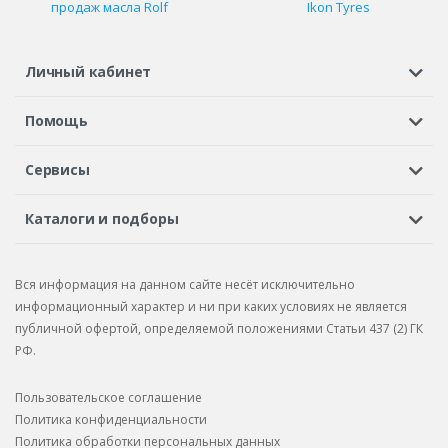
продаж масла Rolf
Ikon Tyres
Личный кабинет
Регистрация или вход
Просмотренные
Избранное
Помощь
Шины в кредит
Доставка
Оплата
Гарантия
Сервисы
Вопросы и ответы
Вакансии
Автосервисы
Бонусная программа
Каталоги и подборы
Корпоративным клиентам
Рекламации по товару
Подбор шин
Подбор дисков
Подбор услуг
Рекламации по услугам
Вся информация на данном сайте несёт исключительно
Подбор запчастей
Каталог шин
Каталог дисков
информационный характер и ни при каких условиях не является
публичной офертой, определяемой положениями Статьи 437 (2) ГК
Каталог запчастей
РФ.
Пользовательское соглашение
Политика конфиденциальности
Политика обработки персональных данных