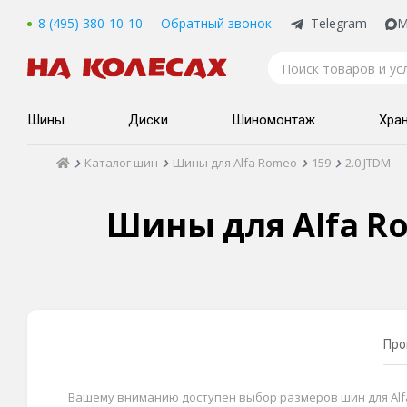
8 (495) 380-10-10
Обратный звонок
Telegram
M
Шины
Диски
Шиномонтаж
Хра
Каталог шин
Шины для Alfa Romeo
159
2.0 JTDM
Шины для Alfa Rom
Про
Вашему вниманию доступен выбор размеров шин для Alfa R