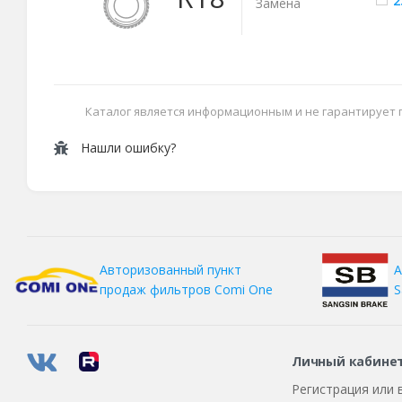
2
Замена
Каталог является информационным и не гарантирует
Нашли ошибку?
А
Авторизованный пункт
S
продаж фильтров
Comi One
Личный кабине
Регистрация или 