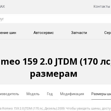
AX
Контакты
нение шин
Автосервис
Запчасти
Сер
eo 159 2.0 JTDM (170 лс
размерам
изводитель
Модель
Год
Модификация
Размеры ш
omeo 159 2.0 JTDM (170 лс, Дизель) 2009. Чтобы увидеть шины, дост