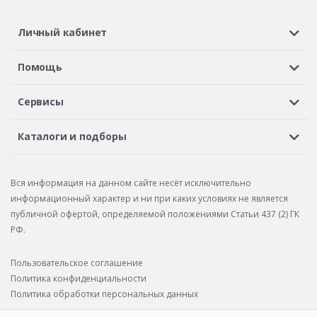
Личный кабинет
Регистрация или вход
Просмотренные
Избранное
Помощь
Шины в кредит
Доставка
Оплата
Гарантия
Сервисы
Вопросы и ответы
Вакансии
Автосервисы
Бонусная программа
Каталоги и подборы
Корпоративным клиентам
Рекламации по товару
Подбор шин
Подбор дисков
Подбор услуг
Рекламации по услугам
Вся информация на данном сайте несёт исключительно
Подбор запчастей
Каталог шин
Каталог дисков
информационный характер и ни при каких условиях не является
публичной офертой, определяемой положениями Статьи 437 (2) ГК
Каталог запчастей
РФ.
Пользовательское соглашение
Политика конфиденциальности
Политика обработки персональных данных