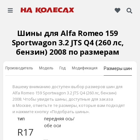
Шины для Alfa Romeo 159
Sportwagon 3.2 JTS Q4 (260 лс,
бензин) 2008 по размерам
Производитель
Модель
Год
Модификация
Размеры шин
Вашему вниманию доступен выбор размеров шин для
Alfa Romeo 159 Sportwagon 3.2 JTS Q4 (260 лс, бензин)
2008. Чтобы увидеть шины, доступные для заказа
в Москве, отметьте те размеры, которые вам подходят
и нажмите кнопку «Подобрать шины».
тип
передняя ось/
обе оси
R17