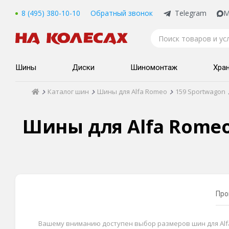
8 (495) 380-10-10
Обратный звонок
Telegram
M
Шины
Диски
Шиномонтаж
Хра
Каталог шин
Шины для Alfa Romeo
159 Sportwagon
Шины для Alfa Romeo 
Про
Вашему вниманию доступен выбор размеров шин для Alfa R