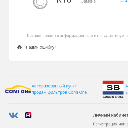
2
Замена
Каталог является информационным и не гарантирует
Нашли ошибку?
А
Авторизованный пункт
S
продаж фильтров
Comi One
Личный кабине
Регистрация или 