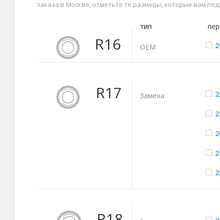
заказа в Москве, отметьте те размеры, которые вам по
тип
пер
R16
2
ОЕМ
R17
2
Замена
2
2
2
2
R18