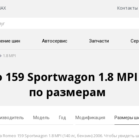
AX
Контакты
нение шин
Автосервис
Запчасти
Сер
1.8 MPI
159 Sportwagon 1.8 MPI 
по размерам
изводитель
Модель
Год
Модификация
Размеры ш
omeo 159 Sportwagon 1.8 MPI (140 лс, бензин) 2006. Чтобы увидеть 