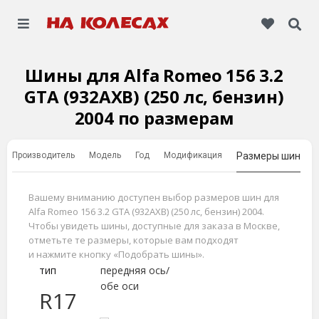
Шины для Alfa Romeo 156 3.2
GTA (932AXB) (250 лс, бензин)
2004 по размерам
Производитель
Модель
Год
Модификация
Размеры шин
Вашему вниманию доступен выбор размеров шин для
Alfa Romeo 156 3.2 GTA (932AXB) (250 лс, бензин) 2004.
Чтобы увидеть шины, доступные для заказа в Москве,
отметьте те размеры, которые вам подходят
и нажмите кнопку «Подобрать шины».
тип
передняя ось/
обе оси
R17