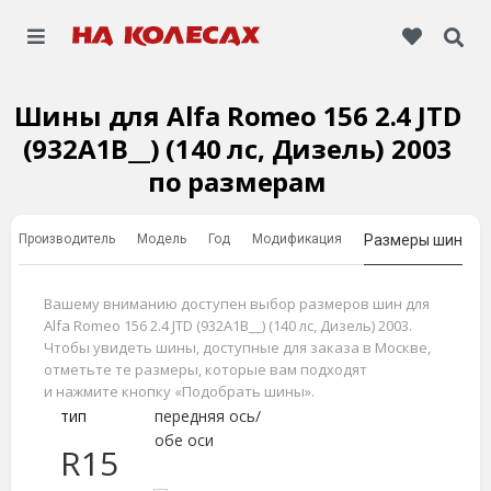
Шины для Alfa Romeo 156 2.4 JTD
(932A1B__) (140 лс, Дизель) 2003
по размерам
Производитель
Модель
Год
Модификация
Размеры шин
Вашему вниманию доступен выбор размеров шин для
Alfa Romeo 156 2.4 JTD (932A1B__) (140 лс, Дизель) 2003.
Чтобы увидеть шины, доступные для заказа в Москве,
отметьте те размеры, которые вам подходят
и нажмите кнопку «Подобрать шины».
тип
передняя ось/
обе оси
R15