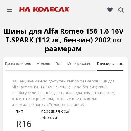
Шины для Alfa Romeo 156 1.6 16V
T.SPARK (112 лс, бензин) 2002 по
размерам
Производитель
Модель
Год
Модификация
Размеры шин
Вашему вниманию доступен выбор размеров шин для
Alfa Romeo 156 1.6 16V T.SPARK (112 лс, бензин) 2002.
Чтобы увидеть шины, доступные для заказа в Москве,
отметьте те размеры, которые вам подходят
и нажмите кнопку «Подобрать шины».
тип
передняя ось/
обе оси
R16