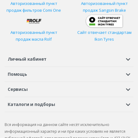
Авторизованный пункт
Авторизованный пункт
продаж фильтров
Comi One
продаж Sangsin Brake
Авторизованный пункт
Сайт отвечает стандартам
продаж масла Rolf
Ikon Tyres
Личный кабинет
Регистрация или вход
Просмотренные
Избранное
Помощь
Шины в кредит
Доставка
Оплата
Гарантия
Сервисы
Вопросы и ответы
Вакансии
Автосервисы
Бонусная программа
Каталоги и подборы
Корпоративным клиентам
Рекламации по товару
Подбор шин
Подбор дисков
Подбор услуг
Рекламации по услугам
Вся информация на данном сайте несёт исключительно
Подбор запчастей
Каталог шин
Каталог дисков
информационный характер и ни при каких условиях не является