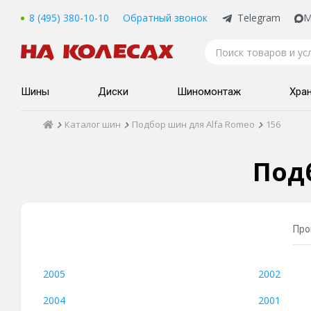
8 (495) 380-10-10
Обратный звонок
Telegram
M
Шины
Диски
Шиномонтаж
Хра
Каталог шин
Подбор шин для Alfa Romeo
156
Подб
Про
2005
2002
2004
2001