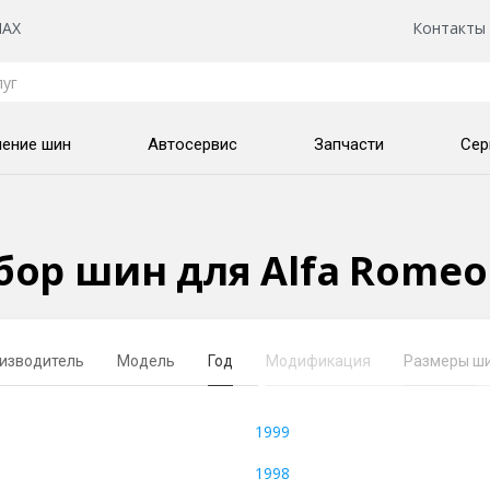
AX
Контакты
нение шин
Автосервис
Запчасти
Сер
ор шин для Alfa Romeo
изводитель
Модель
Год
Модификация
Размеры ш
1999
1998