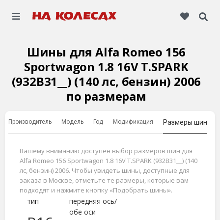
Шины для Alfa Romeo 156
Sportwagon 1.8 16V T.SPARK
(932B31__) (140 лс, бензин) 2006
по размерам
Производитель
Модель
Год
Модификация
Размеры шин
Вашему вниманию доступен выбор размеров шин для
Alfa Romeo 156 Sportwagon 1.8 16V T.SPARK (932B31__) (140
лс, бензин) 2006. Чтобы увидеть шины, доступные для
заказа в Москве, отметьте те размеры, которые вам
подходят и нажмите кнопку «Подобрать шины».
тип
передняя ось/
обе оси