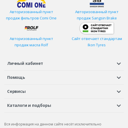
Авторизованный пункт
Авторизованный пункт
продаж фильтров
Comi One
продаж Sangsin Brake
Авторизованный пункт
Сайт отвечает стандартам
продаж масла Rolf
Ikon Tyres
Личный кабинет
Регистрация или вход
Просмотренные
Избранное
Помощь
Шины в кредит
Доставка
Оплата
Гарантия
Сервисы
Вопросы и ответы
Вакансии
Автосервисы
Бонусная программа
Каталоги и подборы
Корпоративным клиентам
Рекламации по товару
Подбор шин
Подбор дисков
Подбор услуг
Рекламации по услугам
Вся информация на данном сайте несёт исключительно
Подбор запчастей
Каталог шин
Каталог дисков