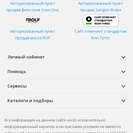
Авторизованный пункт
Авторизованный пункт
продаж фильтров
Comi One
продаж Sangsin Brake
Авторизованный пункт
Сайт отвечает стандартам
продаж масла Rolf
Ikon Tyres
Личный кабинет
Регистрация или вход
Просмотренные
Избранное
Помощь
Шины в кредит
Доставка
Оплата
Гарантия
Сервисы
Вопросы и ответы
Вакансии
Автосервисы
Бонусная программа
Каталоги и подборы
Корпоративным клиентам
Рекламации по товару
Подбор шин
Подбор дисков
Подбор услуг
Рекламации по услугам
Вся информация на данном сайте несёт исключительно
Подбор запчастей
Каталог шин
Каталог дисков
информационный характер и ни при каких условиях не является