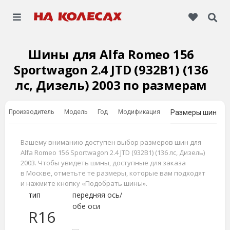
Шины для Alfa Romeo 156
Sportwagon 2.4 JTD (932B1) (136
лс, Дизель) 2003 по размерам
Производитель
Модель
Год
Модификация
Размеры шин
Вашему вниманию доступен выбор размеров шин для
Alfa Romeo 156 Sportwagon 2.4 JTD (932B1) (136 лс, Дизель)
2003. Чтобы увидеть шины, доступные для заказа
в Москве, отметьте те размеры, которые вам подходят
и нажмите кнопку «Подобрать шины».
тип
передняя ось/
обе оси
R16