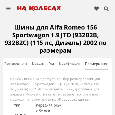
Шины для Alfa Romeo 156
Sportwagon 1.9 JTD (932B2B,
932B2C) (115 лс, Дизель) 2002 по
размерам
Производитель
Модель
Год
Модификация
Размеры шин
Вашему вниманию доступен выбор размеров шин для
Alfa Romeo 156 Sportwagon 1.9 JTD (932B2B, 932B2C) (115
лс, Дизель) 2002. Чтобы увидеть шины, доступные для
заказа в Москве, отметьте те размеры, которые вам
подходят и нажмите кнопку «Подобрать шины».
тип
передняя ось/
обе оси