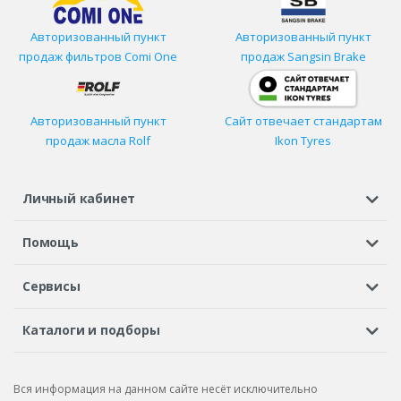
Авторизованный пункт
Авторизованный пункт
продаж фильтров
Comi One
продаж Sangsin Brake
Авторизованный пункт
Сайт отвечает стандартам
продаж масла Rolf
Ikon Tyres
Личный кабинет
Регистрация или вход
Просмотренные
Избранное
Помощь
Шины в кредит
Доставка
Оплата
Гарантия
Сервисы
Вопросы и ответы
Вакансии
Автосервисы
Бонусная программа
Каталоги и подборы
Корпоративным клиентам
Рекламации по товару
Подбор шин
Подбор дисков
Подбор услуг
Рекламации по услугам
Вся информация на данном сайте несёт исключительно
Подбор запчастей
Каталог шин
Каталог дисков