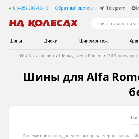
8 (495) 380-10-10
Обратный звонок
Telegram
M
Шины
Диски
Шиномонтаж
Хра
Каталог шин
Шины для Alfa Romeo
156 Sportwagon
Шины для Alfa Romeo
б
Про
Вашему вниманию доступен выбор размеров шин для Alfa Ro