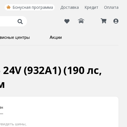
Бонусная программа
Доставка
Кредит
Оплата
висные центры
Акции
4V (932A1) (190 лс,
м
ин
 увидеть шины,