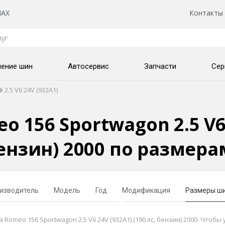
AX
Контакты
нение шин
Автосервис
Запчасти
Сер
2.5 V6 24V (932A1)
 156 Sportwagon 2.5 V6 2
ензин) 2000 по размера
изводитель
Модель
Год
Модификация
Размеры ш
meo 156 Sportwagon 2.5 V6 24V (932A1) (190 лс, бензин) 2000. Чтобы