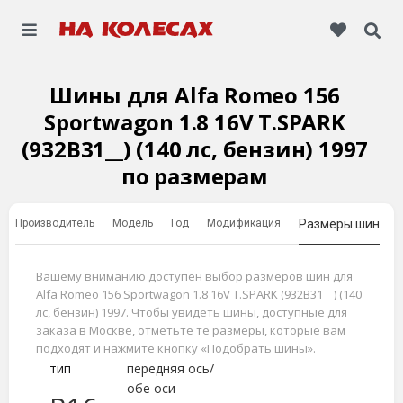
Шины для Alfa Romeo 156
Sportwagon 1.8 16V T.SPARK
(932B31__) (140 лс, бензин) 1997
по размерам
Производитель
Модель
Год
Модификация
Размеры шин
Вашему вниманию доступен выбор размеров шин для
Alfa Romeo 156 Sportwagon 1.8 16V T.SPARK (932B31__) (140
лс, бензин) 1997. Чтобы увидеть шины, доступные для
заказа в Москве, отметьте те размеры, которые вам
подходят и нажмите кнопку «Подобрать шины».
тип
передняя ось/
обе оси