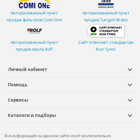
Авторизованный пункт
Авторизованный пункт
продаж фильтров
Comi One
продаж Sangsin Brake
Авторизованный пункт
Сайт отвечает стандартам
продаж масла Rolf
Ikon Tyres
Личный кабинет
Регистрация или вход
Просмотренные
Избранное
Помощь
Шины в кредит
Доставка
Оплата
Гарантия
Сервисы
Вопросы и ответы
Вакансии
Автосервисы
Бонусная программа
Каталоги и подборы
Корпоративным клиентам
Рекламации по товару
Подбор шин
Подбор дисков
Подбор услуг
Рекламации по услугам
Вся информация на данном сайте несёт исключительно
Подбор запчастей
Каталог шин
Каталог дисков