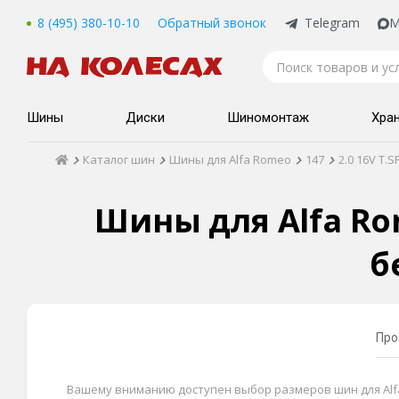
8 (495) 380-10-10
Обратный звонок
Telegram
M
Шины
Диски
Шиномонтаж
Хра
Каталог шин
Шины для Alfa Romeo
147
2.0 16V T.
Шины для Alfa Rome
б
Про
Вашему вниманию доступен выбор размеров шин для Alfa Ro