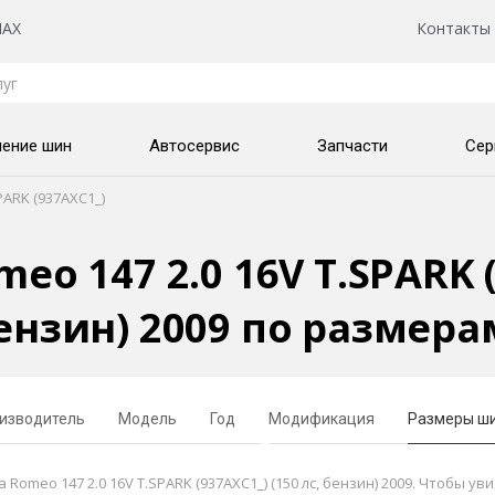
AX
Контакты
нение шин
Автосервис
Запчасти
Сер
SPARK (937AXC1_)
o 147 2.0 16V T.SPARK (
ензин) 2009 по размера
изводитель
Модель
Год
Модификация
Размеры ш
meo 147 2.0 16V T.SPARK (937AXC1_) (150 лс, бензин) 2009. Чтобы ув