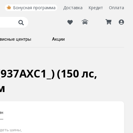
Бонусная программа
Доставка
Кредит
Оплата
висные центры
Акции
937AXC1_) (150 лс,
м
ин
идеть шины,