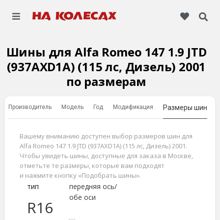
Шины для Alfa Romeo 147 1.9 JTD
(937AXD1A) (115 лс, Дизель) 2001
по размерам
Производитель
Модель
Год
Модификация
Размеры шин
Вашему вниманию доступен выбор размеров шин для
Alfa Romeo 147 1.9 JTD (937AXD1A) (115 лс, Дизель) 2001.
Чтобы увидеть шины, доступные для заказа в Москве,
отметьте те размеры, которые вам подходят
и нажмите кнопку «Подобрать шины».
тип
передняя ось/
обе оси
R16