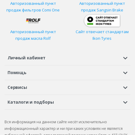
Авторизованный пункт
Авторизованный пункт
продаж фильтров
Comi One
продаж Sangsin Brake
Авторизованный пункт
Сайт отвечает стандартам
продаж масла Rolf
Ikon Tyres
Личный кабинет
Регистрация или вход
Просмотренные
Избранное
Помощь
Шины в кредит
Доставка
Оплата
Гарантия
Сервисы
Вопросы и ответы
Вакансии
Автосервисы
Бонусная программа
Каталоги и подборы
Корпоративным клиентам
Рекламации по товару
Подбор шин
Подбор дисков
Подбор услуг
Рекламации по услугам
Вся информация на данном сайте несёт исключительно
Подбор запчастей
Каталог шин
Каталог дисков
информационный характер и ни при каких условиях не является