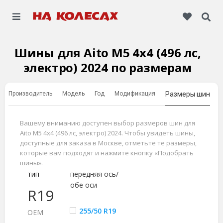
Шины для Aito M5 4x4 (496 лс,
электро) 2024 по размерам
Производитель
Модель
Год
Модификация
Размеры шин
Вашему вниманию доступен выбор размеров шин для
Aito M5 4x4 (496 лс, электро) 2024. Чтобы увидеть шины,
доступные для заказа в Москве, отметьте те размеры,
которые вам подходят и нажмите кнопку «Подобрать
шины».
тип
передняя ось/
обе оси
R19
255/50 R19
ОЕМ