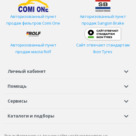
Авторизованный пункт
Авторизованный пункт
продаж фильтров
Comi One
продаж Sangsin Brake
Авторизованный пункт
Сайт отвечает стандартам
продаж масла Rolf
Ikon Tyres
Личный кабинет
Регистрация или вход
Просмотренные
Избранное
Помощь
Шины в кредит
Доставка
Оплата
Гарантия
Сервисы
Вопросы и ответы
Вакансии
Автосервисы
Бонусная программа
Каталоги и подборы
Корпоративным клиентам
Рекламации по товару
Подбор шин
Подбор дисков
Подбор услуг
Рекламации по услугам
Вся информация на данном сайте несёт исключительно