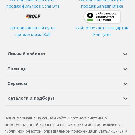
продаж фильтров
Comi One
продаж Sangsin Brake
Авторизованный пункт
Сайт отвечает стандартам
продаж масла Rolf
Ikon Tyres
Личный кабинет
Регистрация или вход
Просмотренные
Избранное
Помощь
Шины в кредит
Доставка
Оплата
Гарантия
Сервисы
Вопросы и ответы
Вакансии
Автосервисы
Бонусная программа
Каталоги и подборы
Корпоративным клиентам
Рекламации по товару
Подбор шин
Подбор дисков
Подбор услуг
Рекламации по услугам
Вся информация на данном сайте несёт исключительно
Подбор запчастей
Каталог шин
Каталог дисков
информационный характер и ни при каких условиях не является
публичной офертой, определяемой положениями Статьи 437 (2) ГК
Каталог запчастей