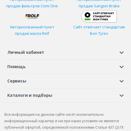
продаж фильтров
Comi One
продаж Sangsin Brake
Авторизованный пункт
Сайт отвечает стандартам
продаж масла Rolf
Ikon Tyres
Личный кабинет
Регистрация или вход
Просмотренные
Избранное
Помощь
Шины в кредит
Доставка
Оплата
Гарантия
Сервисы
Вопросы и ответы
Вакансии
Автосервисы
Бонусная программа
Каталоги и подборы
Корпоративным клиентам
Рекламации по товару
Подбор шин
Подбор дисков
Подбор услуг
Рекламации по услугам
Вся информация на данном сайте несёт исключительно
Подбор запчастей
Каталог шин
Каталог дисков
информационный характер и ни при каких условиях не является
публичной офертой, определяемой положениями Статьи 437 (2) ГК
Каталог запчастей