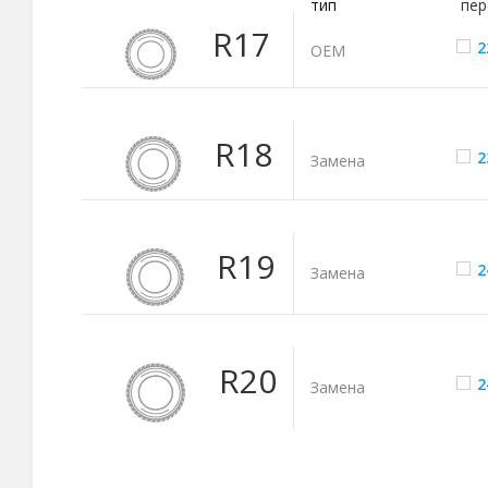
тип
пер
R17
2
ОЕМ
R18
2
Замена
R19
2
Замена
R20
2
Замена