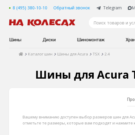
8 (495) 380-10-10
Обратный звонок
Telegram
M
Шины
Диски
Шиномонтаж
Хра
Каталог шин
Шины для Acura
TSX
2.4
Шины для Acura T
Про
Вашему вниманию доступен выбор размеров шин для Acura 
отметьте те размеры, которые вам подходят и нажмите 