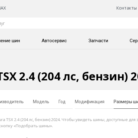
AX
Контакты
нение шин
Автосервис
Запчасти
Сер
SX 2.4 (204 лс, бензин)
изводитель
Модель
Год
Модификация
Размеры ш
TSX 2.4 (204 лс, бензин) 2024. Чтобы увидеть шины, доступные для 
кнопку «Подобрать шины».